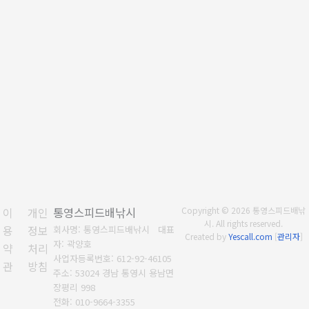
이
개인
통영스피드배낚시
Copyright © 2026 통영스피드배낚
시. All rights reserved.
용
정보
회사명: 통영스피드배낚시 대표
Created by
Yescall.com
[
관리자
]
자: 곽양호
약
처리
사업자등록번호: 612-92-46105
관
방침
주소: 53024 경남 통영시 용남면
장평리 998
전화: 010-9664-3355